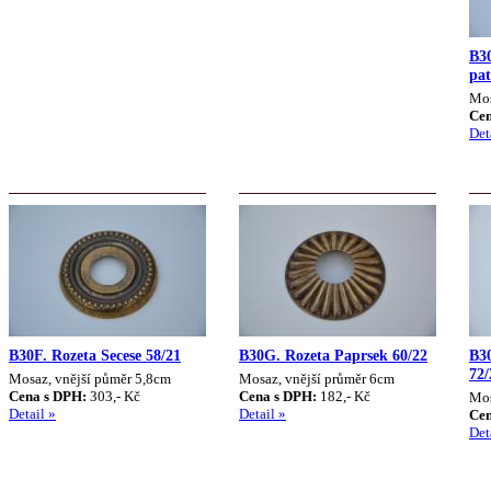
B3
pat
Mos
Cen
Det
B30F. Rozeta Secese 58/21
B30G. Rozeta Paprsek 60/22
B3
72/
Mosaz, vnější půměr 5,8cm
Mosaz, vnější průměr 6cm
Cena s DPH:
303,- Kč
Cena s DPH:
182,- Kč
Mos
Detail »
Detail »
Cen
Det