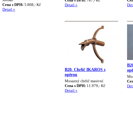
Cena s DPH:
787,- Kč
Cen
Cena s DPH:
5.808,- Kč
Detail »
Det
Detail »
B2
B20. Chrlič IKAROS s
op
opěrou
Mos
Mosazný chrlič masivní
Cen
Cena s DPH:
11.979,- Kč
Det
Detail »