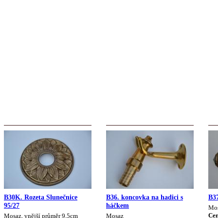
B30K. Rozeta Slunečnice
B36. koncovka na hadici s
B3
95/27
háčkem
Mo
Cen
Mosaz, vnější průměr 9,5cm
Mosaz