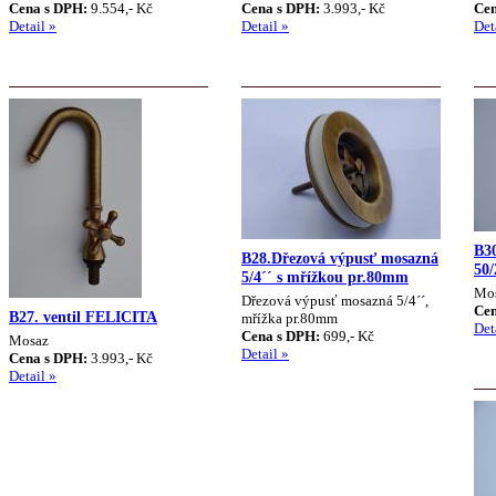
Cena s DPH:
9.554,- Kč
Cena s DPH:
3.993,- Kč
Cen
Detail »
Detail »
Det
B30
B28.Dřezová výpusť mosazná
50/
5/4´´ s mřížkou pr.80mm
Mos
Dřezová výpusť mosazná 5/4´´,
Cen
B27. ventil FELICITA
mřížka pr.80mm
Det
Cena s DPH:
699,- Kč
Mosaz
Detail »
Cena s DPH:
3.993,- Kč
Detail »