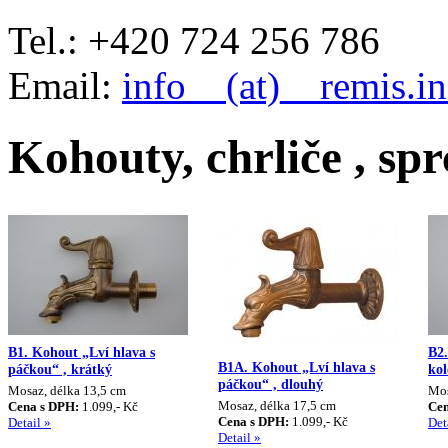
Tel.: +420 724 256 786
Email:
info__(at)__remis.in
Kohouty, chrliče , sp
B1. Kohout „Lví hlava s
B2.
B1A. Kohout „Lví hlava s
páčkou“ , krátký
kol
páčkou“ , dlouhý
Mosaz, délka 13,5 cm
Mos
Mosaz, délka 17,5 cm
Cena s DPH:
1.099,- Kč
Cen
Cena s DPH:
1.099,- Kč
Detail »
Det
Detail »