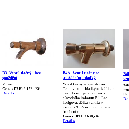
B3. Ventil tlačný , bez
B4A. Ventil tlačný se
B4B
spoždění
spožděním, hladký
ven
Mosaz
Ventil tlačný se spožděním.
náh
Cena s DPH:
2.178,- Kč
Tento ventil s hladkým tlačítkem
ven
Detail »
bez zdobení je novou verzí
Cen
původního kohoutu B4. Lze
Det
korigovat délku ventilu v
rozmezí 9-12cm pomocí těla se
šroubením
Cena s DPH:
3.630,- Kč
Detail »