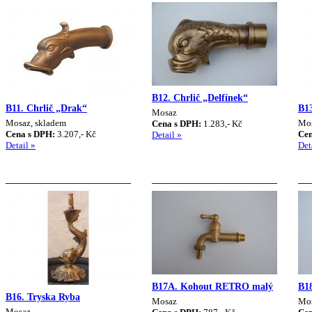
B12. Chrlič „Delfínek“
B11. Chrlič „Drak“
B13
Mosaz
Mosaz, skladem
Mo
Cena s DPH:
1.283,- Kč
Cena s DPH:
3.207,- Kč
Cen
Detail »
Detail »
Det
B17A. Kohout RETRO malý
B18
B16. Tryska Ryba
Mosaz
Mo
Mosaz